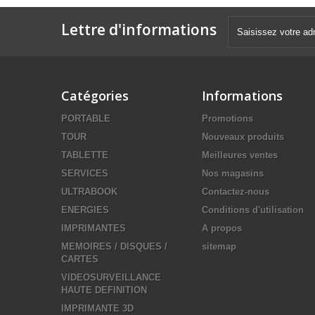
Lettre d'informations
Catégories
Informations
PORTABLE
Promotions
TOUR
Nouveaux produits
TABLETTE
Meilleures ventes
SERVICES
Nos magasins
ULTRABOOK
Contactez-nous
ENERGIES
Conditions d'utilisation
IMPRIMANTES
A propos
MEMOIRES / DISQUES /
sitemap
CARTES
VIDEOSURVEILLANCE
HAUTE DEFINITION
IMPRIMANTE 3D