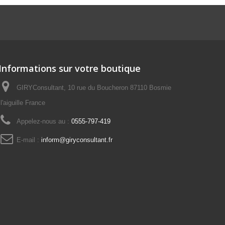
Informations sur votre boutique
GIRYConsultant, 10 rue du Boucheron 87110 Bosmie
l'aiguille France
Appelez-nous au :
0555-797-419
E-mail :
inform@giryconsultant.fr